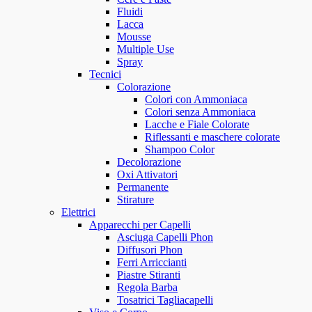
Fluidi
Lacca
Mousse
Multiple Use
Spray
Tecnici
Colorazione
Colori con Ammoniaca
Colori senza Ammoniaca
Lacche e Fiale Colorate
Riflessanti e maschere colorate
Shampoo Color
Decolorazione
Oxi Attivatori
Permanente
Stirature
Elettrici
Apparecchi per Capelli
Asciuga Capelli Phon
Diffusori Phon
Ferri Arriccianti
Piastre Stiranti
Regola Barba
Tosatrici Tagliacapelli