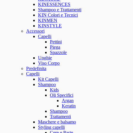
KINESSENCES
Shampoo e Trattamenti
KIN Colori e Tecnici
KINMEN
KINSTYLE
Accessori
Capelli
Pettini
Piega
Spazzole
Unghie
Viso Corpo
Predefinita
Capelli
Kit Capelli
Shampoo
Kids
Oli Specifici
Argan
Keratin
Shampoo
Trattamenti
Maschere e balsamo
Styling capelli
Cere e Paste