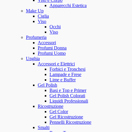
Viso e Corpo
Apparecchi Estetica
Make Up
Ciglia
Viso
Occhi
Viso
Profumeria
Accessori
Profumi Donna
Profumi Uomo
Unghia
Accessori e Elettrici
Forbici e Tronchesi
Lampade e Frese
Lime e Buffer
Gel Polish
Basi e Top e Primer
Gel Polish Colorati
Liquidi Professionali
Ricostruzione
Gel Color
Gel Ricostruzione
Pennelli Ricostruzione
Smalti