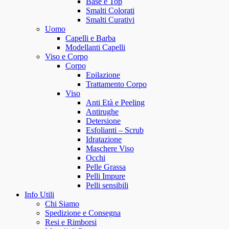
Base e Top
Smalti Colorati
Smalti Curativi
Uomo
Capelli e Barba
Modellanti Capelli
Viso e Corpo
Corpo
Epilazione
Trattamento Corpo
Viso
Anti Età e Peeling
Antirughe
Detersione
Esfolianti – Scrub
Idratazione
Maschere Viso
Occhi
Pelle Grassa
Pelli Impure
Pelli sensibili
Info Utili
Chi Siamo
Spedizione e Consegna
Resi e Rimborsi