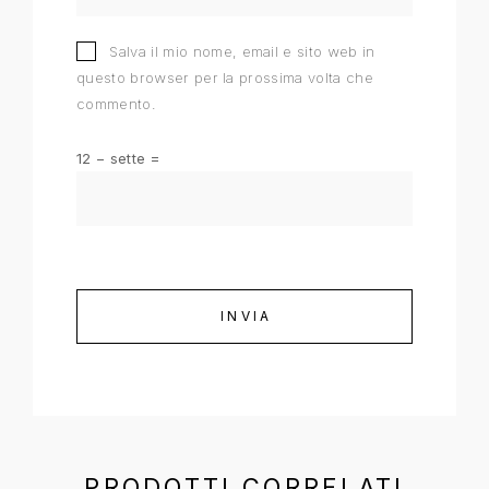
Salva il mio nome, email e sito web in
questo browser per la prossima volta che
commento.
12 − sette =
PRODOTTI CORRELATI