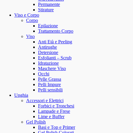
Permanente
Stirature
Viso e Corpo
Corpo
Epilazione
Trattamento Corpo
Viso
Anti Età e Peeling
Antirughe
Detersione
Esfolianti – Scrub
Idratazione
Maschere Viso
Occhi
Pelle Grassa
Pelli Impure
Pelli sensibili
Unghia
Accessori e Elettrici
Forbici e Tronchesi
Lampade e Frese
Lime e Buffer
Gel Polish
Basi e Top e Primer
Gel Polish Colorati