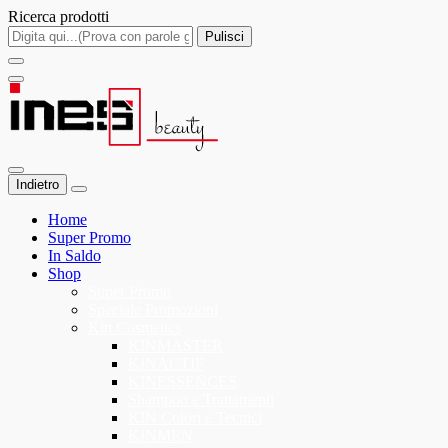
Ricerca prodotti
Pulisci
Indietro
Home
Super Promo
In Saldo
Shop
Super Promo
Speciale Promozioni
Kin Cosmetics
KINMASTER
KINACTIF
KINESSENCES
Shampoo e Trattamenti
KIN Colori e Tecnici
KINMEN