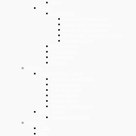
Spray
Tecnici
Colorazione
Colori con Ammoniaca
Colori senza Ammoniaca
Lacche e Fiale Colorate
Riflessanti e maschere colorate
Shampoo Color
Decolorazione
Oxi Attivatori
Permanente
Stirature
Elettrici
Apparecchi per Capelli
Asciuga Capelli Phon
Diffusori Phon
Ferri Arriccianti
Piastre Stiranti
Regola Barba
Tosatrici Tagliacapelli
Viso e Corpo
Apparecchi Estetica
Make Up
Ciglia
Viso