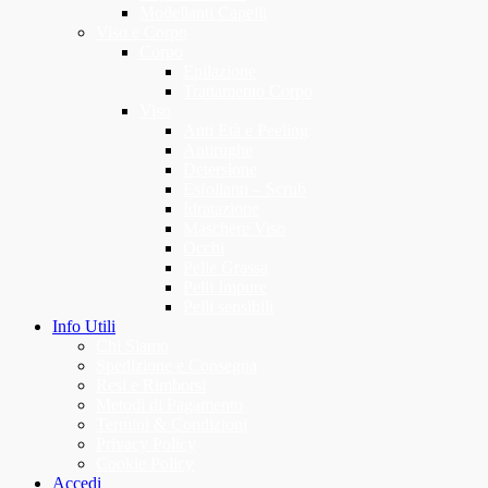
Modellanti Capelli
Viso e Corpo
Corpo
Epilazione
Trattamento Corpo
Viso
Anti Età e Peeling
Antirughe
Detersione
Esfolianti – Scrub
Idratazione
Maschere Viso
Occhi
Pelle Grassa
Pelli Impure
Pelli sensibili
Info Utili
Chi Siamo
Spedizione e Consegna
Resi e Rimborsi
Metodi di Pagamento
Termini & Condizioni
Privacy Policy
Cookie Policy
Accedi