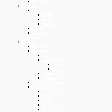
KINSTYLE
Accessori
Capelli
Pettini
Piega
Spazzole
Unghie
Viso Corpo
Predefinita
Capelli
Kit Capelli
Shampoo
Kids
Oli Specifici
Argan
Keratin
Shampoo
Trattamenti
Maschere e balsamo
Styling capelli
Cere e Paste
Fluidi
Lacca
Mousse
Multiple Use