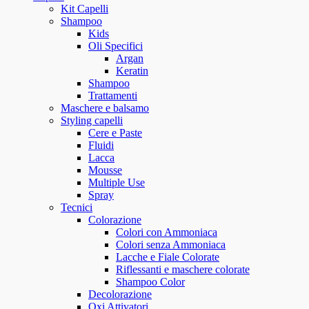
Kit Capelli
Shampoo
Kids
Oli Specifici
Argan
Keratin
Shampoo
Trattamenti
Maschere e balsamo
Styling capelli
Cere e Paste
Fluidi
Lacca
Mousse
Multiple Use
Spray
Tecnici
Colorazione
Colori con Ammoniaca
Colori senza Ammoniaca
Lacche e Fiale Colorate
Riflessanti e maschere colorate
Shampoo Color
Decolorazione
Oxi Attivatori