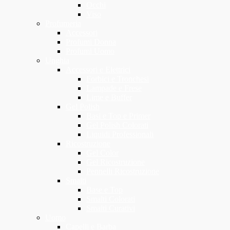
Occhi
Viso
Profumeria
Accessori
Profumi Donna
Profumi Uomo
Unghia
Accessori e Elettrici
Forbici e Tronchesi
Lampade e Frese
Lime e Buffer
Gel Polish
Basi e Top e Primer
Gel Polish Colorati
Liquidi Professionali
Ricostruzione
Gel Color
Gel Ricostruzione
Pennelli Ricostruzione
Smalti
Base e Top
Smalti Colorati
Smalti Curativi
Uomo
Capelli e Barba