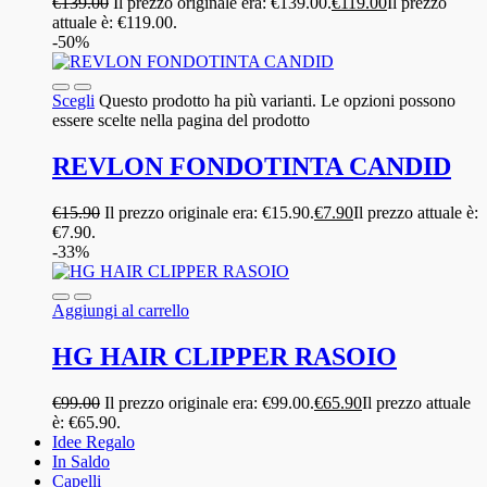
€
139.00
Il prezzo originale era: €139.00.
€
119.00
Il prezzo
attuale è: €119.00.
-50%
Scegli
Questo prodotto ha più varianti. Le opzioni possono
essere scelte nella pagina del prodotto
REVLON FONDOTINTA CANDID
€
15.90
Il prezzo originale era: €15.90.
€
7.90
Il prezzo attuale è:
€7.90.
-33%
Aggiungi al carrello
HG HAIR CLIPPER RASOIO
€
99.00
Il prezzo originale era: €99.00.
€
65.90
Il prezzo attuale
è: €65.90.
Idee Regalo
In Saldo
Capelli